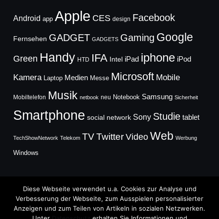
Apple
Facebook
CES
Android
app
design
Google
GADGET
Gaming
Fernsehen
GADGETS
Handy
iphone
IFA
Green
iPad
Intel
iPod
HTD
Microsoft
Mobile
Kamera
Medien
Laptop
Messe
Musik
Samsung
Notebook
Mobiltelefon
neu
netbook
Sicherheit
Smartphone
Studie
Sony
social network
tablet
Web
TV
Twitter
Video
TechShowNetwork
Telekom
Werbung
Windows
Diese Webseite verwendet u.a. Cookies zur Analyse und
Verbesserung der Webseite, zum Ausspielen personalisierter
Anzeigen und zum Teilen von Artikeln in sozialen Netzwerken.
Copyright © 2026
Unter
Datenschutz
erhalten Sie Informationen und