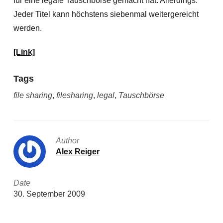
für eine legale Tauschbörse gemacht hat. Allerdings:
Jeder Titel kann höchstens siebenmal weitergereicht
werden.
[Link]
Tags
file sharing
,
filesharing
,
legal
,
Tauschbörse
Author
Alex Reiger
Date
30. September 2009