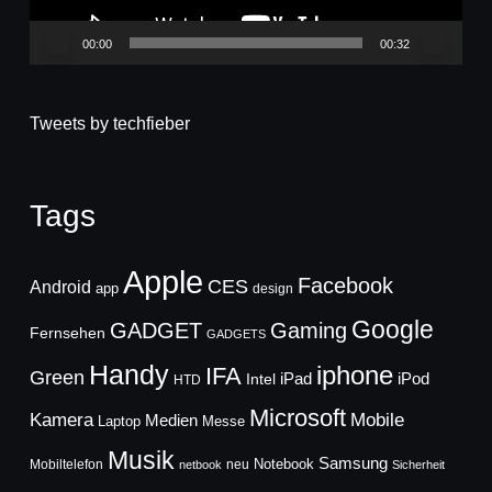
00:00
00:32
Tweets by techfieber
Tags
Apple
Facebook
CES
Android
app
design
Google
GADGET
Gaming
Fernsehen
GADGETS
Handy
iphone
IFA
Green
iPad
Intel
iPod
HTD
Microsoft
Mobile
Kamera
Medien
Laptop
Messe
Musik
Samsung
Notebook
Mobiltelefon
neu
netbook
Sicherheit