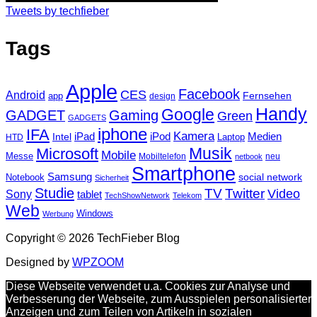
Tweets by techfieber
Tags
Apple
Facebook
CES
Android
Fernsehen
app
design
Handy
Google
GADGET
Gaming
Green
GADGETS
iphone
IFA
Kamera
iPad
Intel
iPod
Medien
Laptop
HTD
Musik
Microsoft
Mobile
Messe
Mobiltelefon
neu
netbook
Smartphone
Samsung
social network
Notebook
Sicherheit
Studie
TV
Twitter
Video
Sony
tablet
TechShowNetwork
Telekom
Web
Windows
Werbung
Copyright © 2026 TechFieber Blog
Designed by
WPZOOM
Diese Webseite verwendet u.a. Cookies zur Analyse und
Verbesserung der Webseite, zum Ausspielen personalisierter
Anzeigen und zum Teilen von Artikeln in sozialen