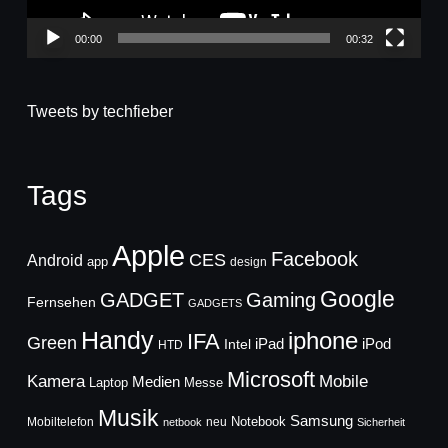
00:00
00:32
Tweets by techfieber
Tags
Apple
Facebook
CES
Android
app
design
Google
GADGET
Gaming
Fernsehen
GADGETS
Handy
iphone
IFA
Green
iPad
Intel
iPod
HTD
Microsoft
Mobile
Kamera
Medien
Laptop
Messe
Musik
Samsung
Notebook
Mobiltelefon
neu
netbook
Sicherheit