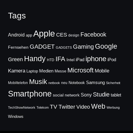
Tags
Apple
Facebook
CES
Android
app
design
Google
GADGET
Gaming
Fernsehen
GADGETS
Handy
iphone
IFA
Green
iPad
Intel
iPod
HTD
Microsoft
Mobile
Kamera
Medien
Laptop
Messe
Musik
Samsung
Notebook
Mobiltelefon
neu
netbook
Sicherheit
Smartphone
Studie
Sony
social network
tablet
Web
TV
Twitter
Video
TechShowNetwork
Telekom
Werbung
Windows