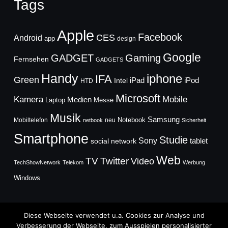
Tags
Apple
Facebook
CES
Android
app
design
Google
GADGET
Gaming
Fernsehen
GADGETS
Handy
iphone
IFA
Green
iPad
Intel
iPod
HTD
Microsoft
Mobile
Kamera
Medien
Laptop
Messe
Musik
Samsung
Notebook
Mobiltelefon
neu
netbook
Sicherheit
Smartphone
Studie
Sony
social network
tablet
Web
TV
Twitter
Video
TechShowNetwork
Telekom
Werbung
Windows
Diese Webseite verwendet u.a. Cookies zur Analyse und
Verbesserung der Webseite, zum Ausspielen personalisierter