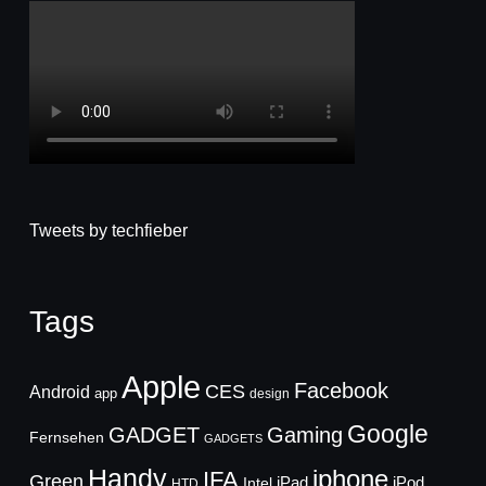
Tweets by techfieber
Tags
Apple
Facebook
CES
Android
app
design
Google
GADGET
Gaming
Fernsehen
GADGETS
Handy
iphone
IFA
Green
iPad
Intel
iPod
HTD