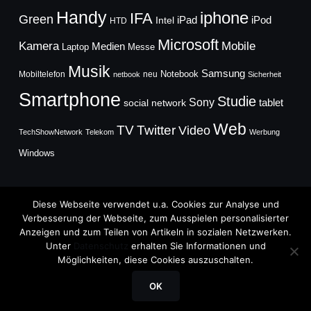
Handy
iphone
IFA
Green
iPad
Intel
iPod
HTD
Microsoft
Mobile
Kamera
Medien
Laptop
Messe
Musik
Samsung
Notebook
Mobiltelefon
neu
netbook
Sicherheit
Smartphone
Studie
Sony
social network
tablet
Web
TV
Twitter
Video
TechShowNetwork
Telekom
Werbung
Windows
Diese Webseite verwendet u.a. Cookies zur Analyse und
Verbesserung der Webseite, zum Ausspielen personalisierter
Anzeigen und zum Teilen von Artikeln in sozialen Netzwerken.
Copyright © 2026
Unter
Datenschutz
erhalten Sie Informationen und
TechFieber Blog
Möglichkeiten, diese Cookies auszuschalten.
Designed by
WPZOOM
OK