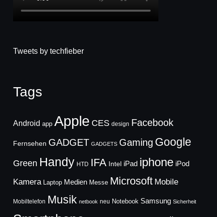
Tweets by techfieber
Tags
Apple
Facebook
CES
Android
app
design
Google
GADGET
Gaming
Fernsehen
GADGETS
Handy
iphone
IFA
Green
iPad
Intel
iPod
HTD
Microsoft
Mobile
Kamera
Medien
Laptop
Messe
Musik
Samsung
Notebook
Mobiltelefon
neu
netbook
Sicherheit