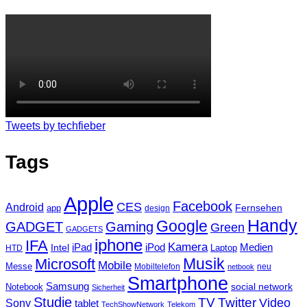
Tweets by techfieber
Tags
Apple
Facebook
CES
Android
Fernsehen
app
design
Handy
Google
GADGET
Gaming
Green
GADGETS
iphone
IFA
Kamera
iPad
Intel
iPod
Medien
Laptop
HTD
Musik
Microsoft
Mobile
Messe
Mobiltelefon
neu
netbook
Smartphone
Samsung
social network
Notebook
Sicherheit
Studie
TV
Twitter
Video
Sony
tablet
TechShowNetwork
Telekom