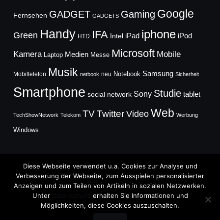
Google
GADGET
Gaming
Fernsehen
GADGETS
Handy
iphone
IFA
Green
iPad
Intel
iPod
HTD
Microsoft
Mobile
Kamera
Medien
Laptop
Messe
Musik
Samsung
Notebook
Mobiltelefon
neu
netbook
Sicherheit
Smartphone
Studie
Sony
social network
tablet
Web
TV
Twitter
Video
TechShowNetwork
Telekom
Werbung
Windows
Diese Webseite verwendet u.a. Cookies zur Analyse und
Verbesserung der Webseite, zum Ausspielen personalisierter
Anzeigen und zum Teilen von Artikeln in sozialen Netzwerken.
Copyright © 2026
Unter
Datenschutz
erhalten Sie Informationen und
TechFieber Blog
Möglichkeiten, diese Cookies auszuschalten.
Designed by
WPZOOM