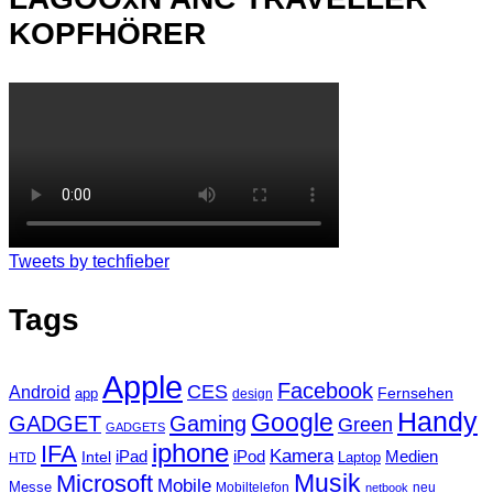
KOPFHÖRER
Tweets by techfieber
Tags
Apple
Facebook
CES
Android
Fernsehen
app
design
Handy
Google
GADGET
Gaming
Green
GADGETS
iphone
IFA
Kamera
iPad
Intel
iPod
Medien
Laptop
HTD
Musik
Microsoft
Mobile
Messe
Mobiltelefon
neu
netbook