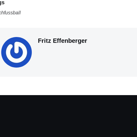
gs
chfussball
Fritz Effenberger