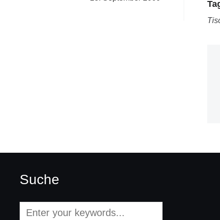
Ta
Tis
Suche