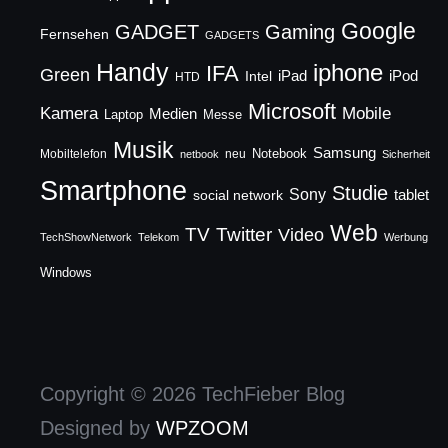
Google
GADGET
Gaming
Fernsehen
GADGETS
Handy
iphone
IFA
Green
iPad
Intel
iPod
HTD
Microsoft
Mobile
Kamera
Medien
Laptop
Messe
Musik
Samsung
Notebook
Mobiltelefon
neu
netbook
Sicherheit
Smartphone
Studie
Sony
social network
tablet
Web
TV
Twitter
Video
TechShowNetwork
Telekom
Werbung
Windows
Copyright © 2026 TechFieber Blog
Designed by
WPZOOM