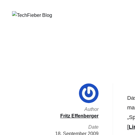
Das
man
Author
Fritz Effenberger
„Sp
[
Li
Date
18. September 2009