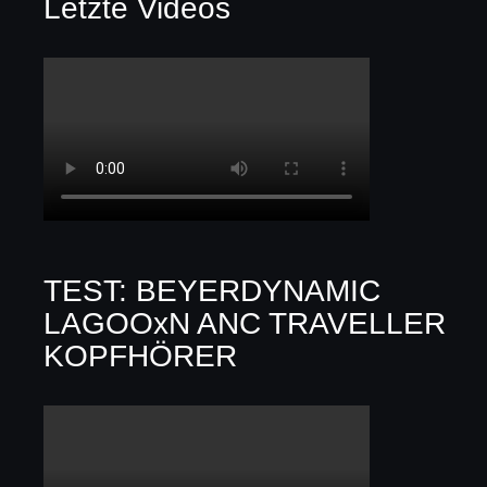
Letzte Videos
TEST: BEYERDYNAMIC
LAGOOxN ANC TRAVELLER
KOPFHÖRER