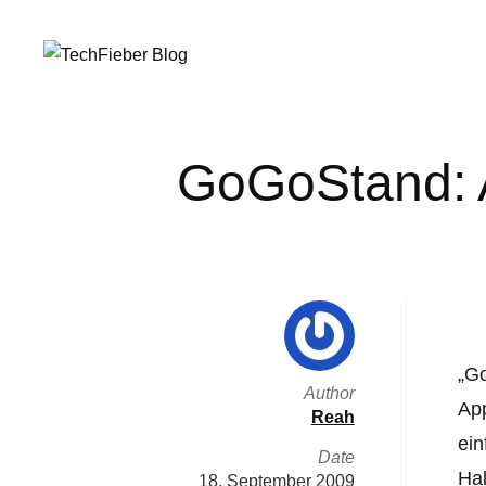
GoGoStand: A
„Go
Author
App
Reah
ein
Date
Hal
18. September 2009