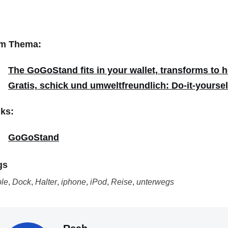
m Thema:
The GoGoStand fits in your wallet, transforms to 
Gratis, schick und umweltfreundlich: Do-it-yourse
nks:
GoGoStand
gs
le
,
Dock
,
Halter
,
iphone
,
iPod
,
Reise
,
unterwegs