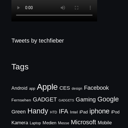
Tweets by techfieber
Tags
Apple
Facebook
CES
Android
app
design
Google
GADGET
Gaming
Fernsehen
GADGETS
Handy
iphone
IFA
Green
iPad
Intel
iPod
HTD
Microsoft
Mobile
Kamera
Medien
Laptop
Messe