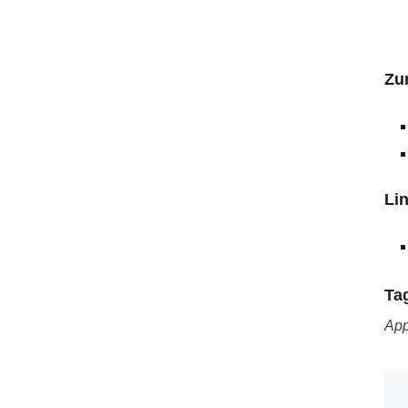
Zu
Li
Ta
App