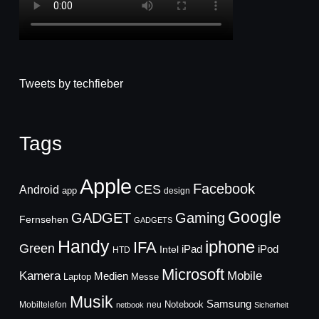
Tweets by techfieber
Tags
Apple
Facebook
CES
Android
app
design
Google
GADGET
Gaming
Fernsehen
GADGETS
Handy
iphone
IFA
Green
iPad
Intel
iPod
HTD
Microsoft
Mobile
Kamera
Medien
Laptop
Messe
Musik
Samsung
Notebook
Mobiltelefon
neu
netbook
Sicherheit