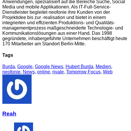
Anwendungen, spezialisiert auf die Bereiche Suche, Social
Media und mobile Applikationen. Als IT-Full-Service-
Dienstleister begleitet neofonie ihre Kunden von der
Projektidee bis zur -realisation und bietet in einem
integrierten und effizienten Produktions- und Qualitäts-
managementprozess maßgeschneiderte Technologie- und
Kommunikationslösungen aus einer Hand. Das 1998
gegründete, inhabergeführte Unternehmen beschäftigt heute
170 Mitarbeiter am Standort Berlin-Mitte.
Tags
Burda
,
Google
,
Google News
,
Hubert Burda
,
Medien
,
neofonie
,
News
,
online
,
rivale
,
Tomorrow Focus
,
Web
Reah