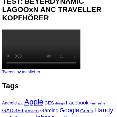
TEST: BEYERDYNAMIC
LAGOOxN ANC TRAVELLER
KOPFHÖRER
Tweets by techfieber
Tags
Apple
Facebook
CES
Android
Fernsehen
app
design
Handy
Google
GADGET
Gaming
Green
GADGETS