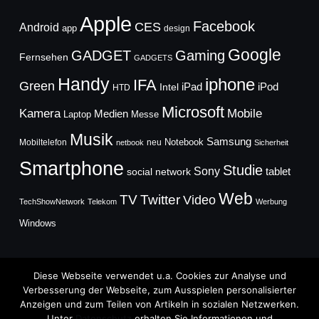
Apple
Facebook
CES
Android
app
design
Google
GADGET
Gaming
Fernsehen
GADGETS
Handy
iphone
IFA
Green
iPad
Intel
iPod
HTD
Microsoft
Mobile
Kamera
Medien
Laptop
Messe
Musik
Samsung
Notebook
Mobiltelefon
neu
netbook
Sicherheit
Smartphone
Studie
Sony
social network
tablet
Web
TV
Twitter
Video
TechShowNetwork
Telekom
Werbung
Windows
Diese Webseite verwendet u.a. Cookies zur Analyse und
Verbesserung der Webseite, zum Ausspielen personalisierter
Anzeigen und zum Teilen von Artikeln in sozialen Netzwerken.
Copyright © 2026
Unter
Datenschutz
erhalten Sie Informationen und