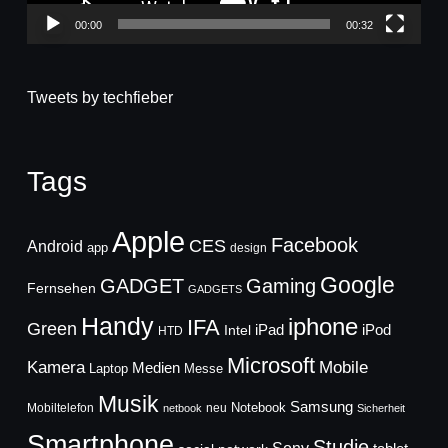
00:00
00:32
Tweets by techfieber
Tags
Apple
Facebook
CES
Android
app
design
Google
GADGET
Gaming
Fernsehen
GADGETS
Handy
iphone
IFA
Green
iPad
Intel
iPod
HTD
Microsoft
Mobile
Kamera
Medien
Laptop
Messe
Musik
Samsung
Notebook
Mobiltelefon
neu
netbook
Sicherheit
Smartphone
Studie
Sony