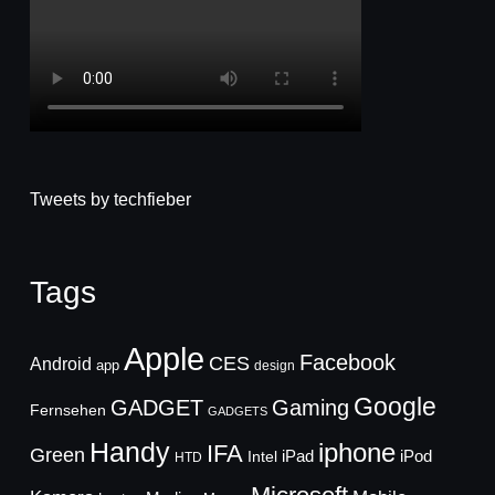
Tweets by techfieber
Tags
Apple
Facebook
CES
Android
app
design
Google
GADGET
Gaming
Fernsehen
GADGETS
Handy
iphone
IFA
Green
iPad
Intel
iPod
HTD