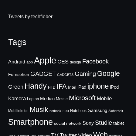
Tweets by techfieber
Tags
Apple
Facebook
CES
Android
app
design
Google
GADGET
Gaming
Fernsehen
GADGETS
Handy
iphone
IFA
Green
iPad
Intel
iPod
HTD
Microsoft
Mobile
Kamera
Medien
Laptop
Messe
Musik
Samsung
Notebook
Mobiltelefon
neu
netbook
Sicherheit
Smartphone
Studie
Sony
social network
tablet
Web
TV
Twitter
Video