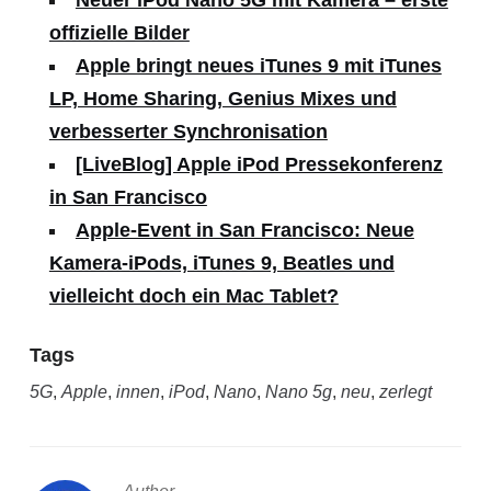
Neuer iPod Nano 5G mit Kamera – erste
offizielle Bilder
Apple bringt neues iTunes 9 mit iTunes
LP, Home Sharing, Genius Mixes und
verbesserter Synchronisation
[LiveBlog] Apple iPod Pressekonferenz
in San Francisco
Apple-Event in San Francisco: Neue
Kamera-iPods, iTunes 9, Beatles und
vielleicht doch ein Mac Tablet?
Tags
5G
,
Apple
,
innen
,
iPod
,
Nano
,
Nano 5g
,
neu
,
zerlegt