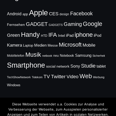
Apple
Facebook
CES
Android
app
design
Google
GADGET
Gaming
Fernsehen
GADGETS
Handy
iphone
IFA
Green
iPad
Intel
iPod
HTD
Microsoft
Mobile
Kamera
Medien
Laptop
Messe
Musik
Samsung
Notebook
Mobiltelefon
neu
netbook
Sicherheit
Smartphone
Studie
Sony
social network
tablet
Web
TV
Twitter
Video
TechShowNetwork
Telekom
Werbung
Windows
Diese Webseite verwendet u.a. Cookies zur Analyse und
Verbesserung der Webseite, zum Ausspielen personalisierter
Anzeigen und zum Teilen von Artikeln in sozialen Netzwerken.
Copyright © 2026