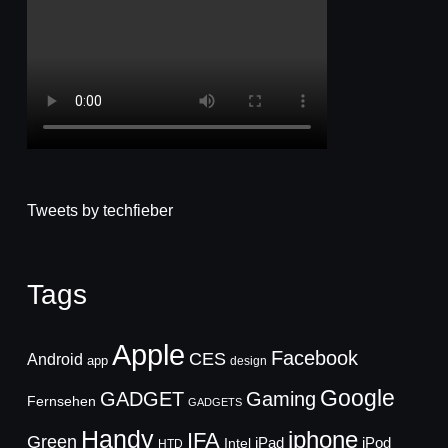
Tweets by techfieber
Tags
Apple
Facebook
CES
Android
app
design
Google
GADGET
Gaming
Fernsehen
GADGETS
Handy
iphone
IFA
Green
iPad
Intel
iPod
HTD