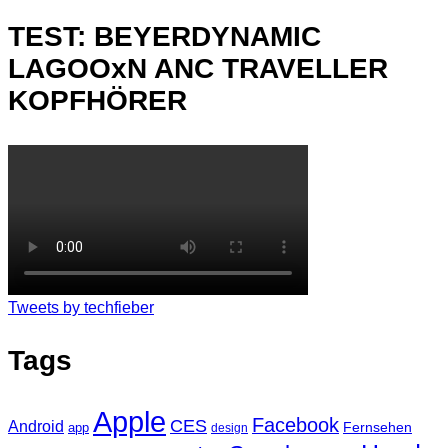
TEST: BEYERDYNAMIC
LAGOOxN ANC TRAVELLER
KOPFHÖRER
Tweets by techfieber
Tags
Apple
Facebook
CES
Android
Fernsehen
app
design