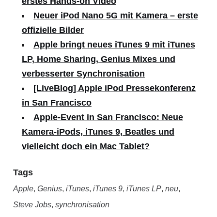
erstes Hands-on Video
Neuer iPod Nano 5G mit Kamera – erste
offizielle Bilder
Apple bringt neues iTunes 9 mit iTunes
LP, Home Sharing, Genius Mixes und
verbesserter Synchronisation
[LiveBlog] Apple iPod Pressekonferenz
in San Francisco
Apple-Event in San Francisco: Neue
Kamera-iPods, iTunes 9, Beatles und
vielleicht doch ein Mac Tablet?
Tags
Apple
,
Genius
,
iTunes
,
iTunes 9
,
iTunes LP
,
neu
,
Steve Jobs
,
synchronisation