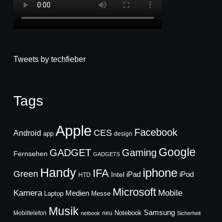
Tweets by techfieber
Tags
Apple
Facebook
CES
Android
app
design
Google
GADGET
Gaming
Fernsehen
GADGETS
Handy
iphone
IFA
Green
iPad
Intel
iPod
HTD
Microsoft
Mobile
Kamera
Medien
Laptop
Messe
Musik
Samsung
Notebook
Mobiltelefon
neu
netbook
Sicherheit