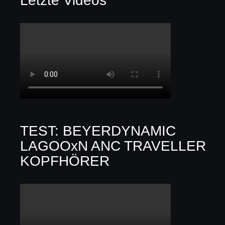
Letzte Videos
TEST: BEYERDYNAMIC
LAGOOxN ANC TRAVELLER
KOPFHÖRER