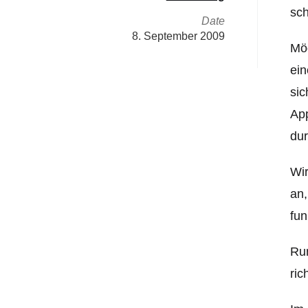
sch
Date
8. September 2009
Mög
ein
sic
App
dur
Wir
an,
fun
Run
ric