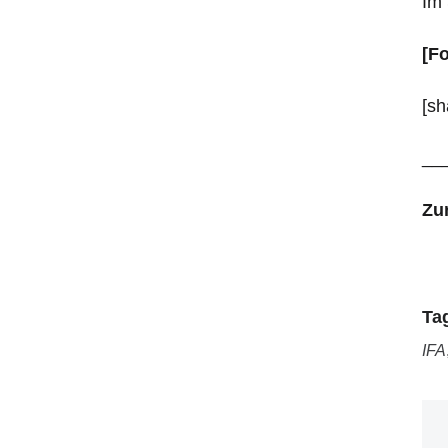
Im 
[F
[sh
__
Zu
Ta
IFA