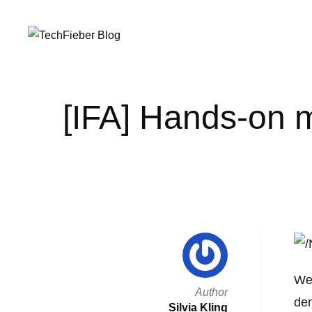
[IFA] Hands-on 
Wel
Author
de
Silvia Kling