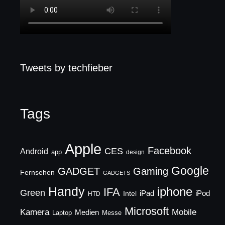
Tweets by techfieber
Tags
Apple
Facebook
CES
Android
app
design
Google
GADGET
Gaming
Fernsehen
GADGETS
Handy
iphone
IFA
Green
iPad
Intel
iPod
HTD
Microsoft
Mobile
Kamera
Medien
Laptop
Messe