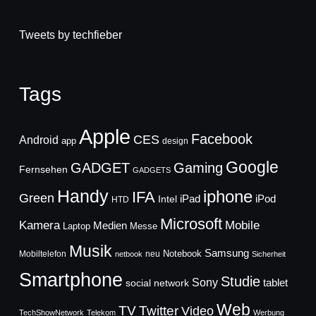
Tweets by techfieber
Tags
Apple
Facebook
CES
Android
app
design
Google
GADGET
Gaming
Fernsehen
GADGETS
Handy
iphone
IFA
Green
iPad
Intel
iPod
HTD
Microsoft
Mobile
Kamera
Medien
Laptop
Messe
Musik
Samsung
Notebook
Mobiltelefon
neu
netbook
Sicherheit
Smartphone
Studie
Sony
social network
tablet
Web
TV
Twitter
Video
TechShowNetwork
Telekom
Werbung