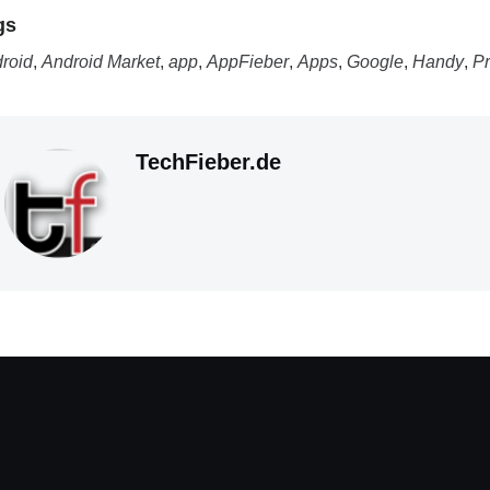
gs
roid
,
Android Market
,
app
,
AppFieber
,
Apps
,
Google
,
Handy
,
P
TechFieber.de