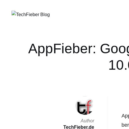
AppFieber: Goog
10
App
Author
be
TechFieber.de