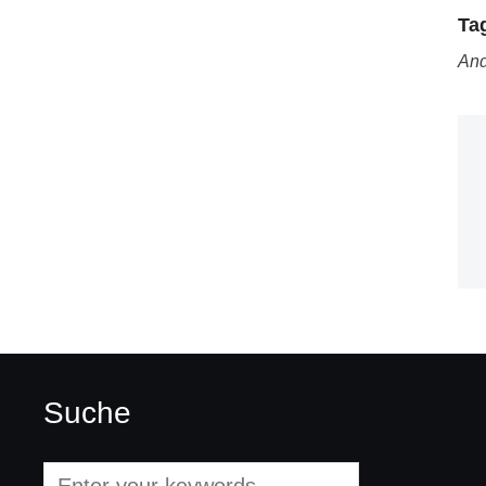
Ta
And
Suche