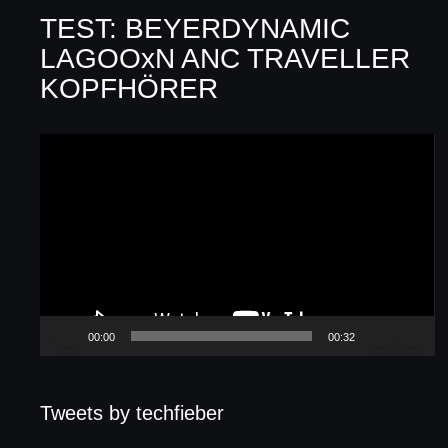
TEST: BEYERDYNAMIC
LAGOOxN ANC TRAVELLER
KOPFHÖRER
Video-
Player
00:00
00:32
Tweets by techfieber