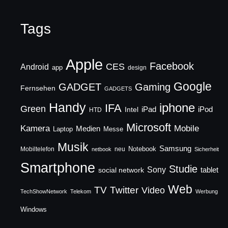
Tags
Apple
Facebook
CES
Android
app
design
Google
GADGET
Gaming
Fernsehen
GADGETS
Handy
iphone
IFA
Green
iPad
Intel
iPod
HTD
Microsoft
Mobile
Kamera
Medien
Laptop
Messe
Musik
Samsung
Notebook
Mobiltelefon
neu
netbook
Sicherheit
Smartphone
Studie
Sony
social network
tablet
Web
TV
Twitter
Video
TechShowNetwork
Telekom
Werbung
Windows