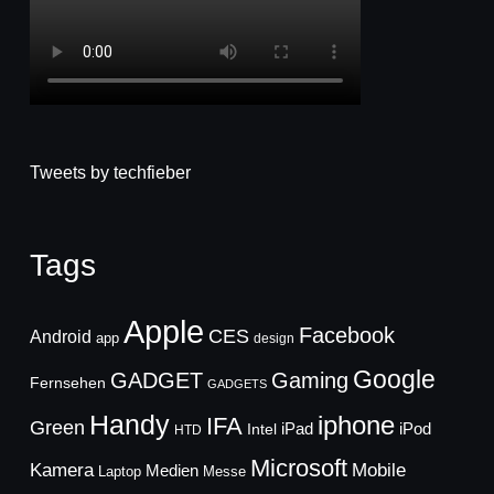
Tweets by techfieber
Tags
Apple
Facebook
CES
Android
app
design
Google
GADGET
Gaming
Fernsehen
GADGETS
Handy
iphone
IFA
Green
iPad
Intel
iPod
HTD
Microsoft
Mobile
Kamera
Medien
Laptop
Messe