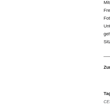
Mit
Fre
Fot
Unt
geh
Sit
__
Zu
Ta
CE