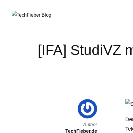
[IFA] StudiVZ 
Der
Author
Tel
TechFieber.de