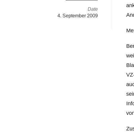
ank
Date
And
4. September 2009
Meh
Ber
wei
Bla
VZ-
auc
sei
Inf
von
Zu