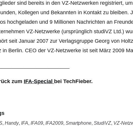
glieder sind bereits in den VZ-Netzwerken registriert, u
unden, Kollegen und Bekannten in Kontakt zu bleiben. 
os hochgeladen und 9 Millionen Nachrichten an Freund
ernehmen VZ-Netzwerke (ursprünglich studiVZ Ltd.) wu
ört seit Januar 2007 zur Verlagsgruppe Georg von Holt
z in Berlin. CEO der VZ-Netzwerke ist seit März 2009 M
________________________
rück zum
IFA-Special
bei TechFieber.
gs
S
,
Handy
,
IFA
,
IFA09
,
IFA2009
,
Smartphone
,
StudiVZ
,
VZ-Netz