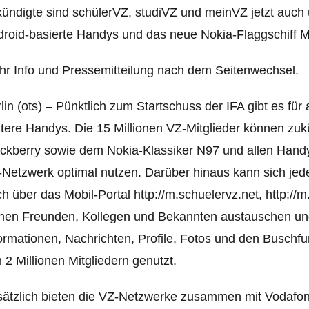
ündigte sind schülerVZ, studiVZ und meinVZ jetzt auch
roid-basierte Handys und das neue Nokia-Flaggschiff 
r Info und Pressemitteilung nach dem Seitenwechsel.
lin (ots) – Pünktlich zum Startschuss der IFA gibt es für
tere Handys. Die 15 Millionen VZ-Mitglieder können zuk
ckberry sowie dem Nokia-Klassiker N97 und allen Handy
Netzwerk optimal nutzen. Darüber hinaus kann sich je
h über das Mobil-Portal http://m.schuelervz.net, http://m
nen Freunden, Kollegen und Bekannten austauschen und h
ormationen, Nachrichten, Profile, Fotos und den Buschfun
 2 Millionen Mitgliedern genutzt.
sätzlich bieten die VZ-Netzwerke zusammen mit Vodafo