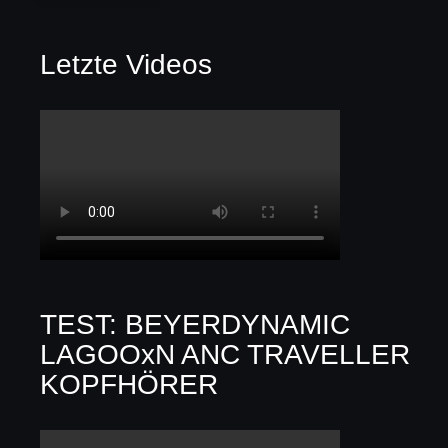
Letzte Videos
TEST: BEYERDYNAMIC
LAGOOxN ANC TRAVELLER
KOPFHÖRER