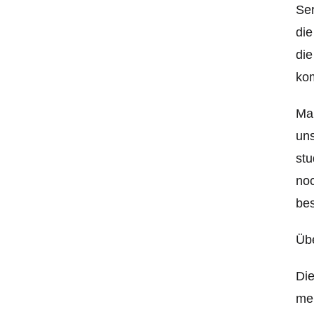
Ser
die
di
kom
Ma
uns
stu
noc
be
Üb
Die
mei