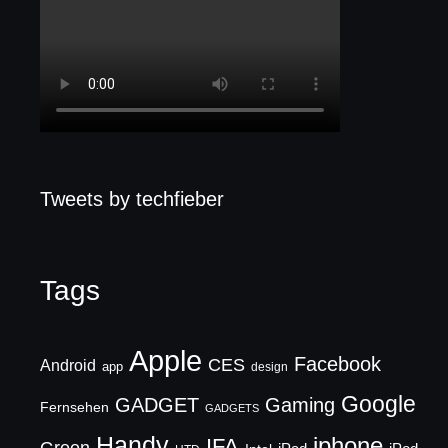
Tweets by techfieber
Tags
Apple
Facebook
CES
Android
app
design
Google
GADGET
Gaming
Fernsehen
GADGETS
Handy
iphone
IFA