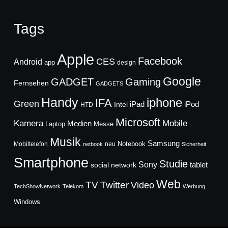
Tags
Apple
Facebook
CES
Android
app
design
Google
GADGET
Gaming
Fernsehen
GADGETS
Handy
iphone
IFA
Green
iPad
Intel
iPod
HTD
Microsoft
Mobile
Kamera
Medien
Laptop
Messe
Musik
Samsung
Notebook
Mobiltelefon
neu
netbook
Sicherheit
Smartphone
Studie
Sony
social network
tablet
Web
TV
Twitter
Video
TechShowNetwork
Telekom
Werbung
Windows