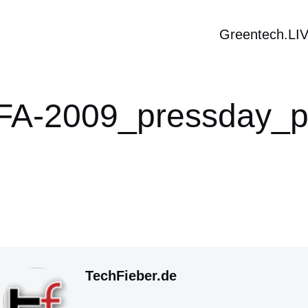
Greentech.LI
FA-2009_pressday_
TechFieber.de