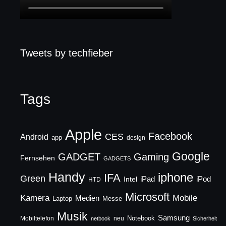
Tweets by techfieber
Tags
Apple
Facebook
CES
Android
app
design
Google
GADGET
Gaming
Fernsehen
GADGETS
Handy
iphone
IFA
Green
iPad
Intel
iPod
HTD
Microsoft
Mobile
Kamera
Medien
Laptop
Messe
Musik
Samsung
Notebook
Mobiltelefon
neu
netbook
Sicherheit