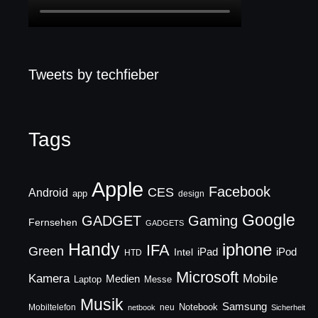
Tweets by techfieber
Tags
Apple
Facebook
CES
Android
app
design
Google
GADGET
Gaming
Fernsehen
GADGETS
Handy
iphone
IFA
Green
iPad
Intel
iPod
HTD
Microsoft
Mobile
Kamera
Medien
Laptop
Messe
Musik
Samsung
Notebook
Mobiltelefon
neu
netbook
Sicherheit