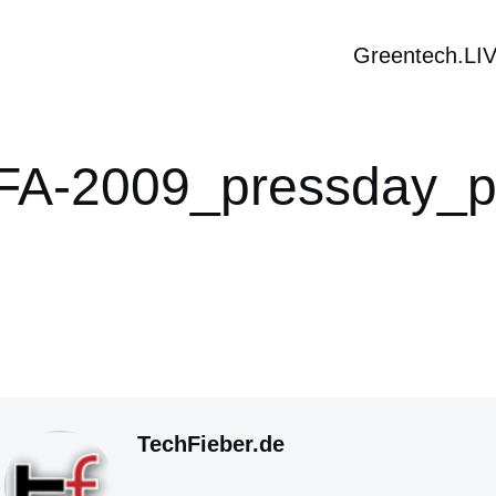
Greentech.LI
FA-2009_pressday_
TechFieber.de