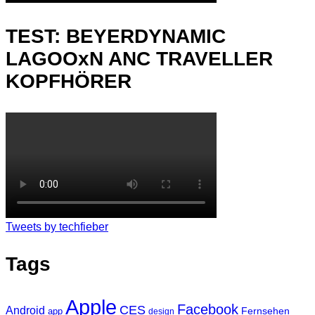
TEST: BEYERDYNAMIC
LAGOOxN ANC TRAVELLER
KOPFHÖRER
Tweets by techfieber
Tags
Apple
Facebook
CES
Android
Fernsehen
app
design