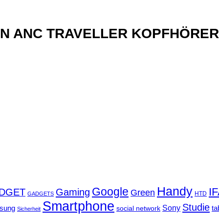
xN ANC TRAVELLER KOPFHÖRER
Handy
Google
I
DGET
Gaming
Green
GADGETS
HTD
Smartphone
Studie
Sony
sung
social network
ta
Sicherheit