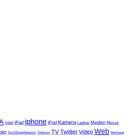
iphone
FA
Kamera
iPad
Intel
iPod
Medien
Laptop
Messe
Web
TV
Twitter
Video
blet
TechShowNetwork
Telekom
Werbung