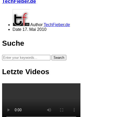
TechFieber.de
Author
TechFieber.de
Date
17. Mai 2010
Suche
Letzte Videos