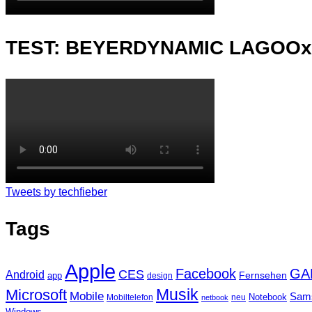
TEST: BEYERDYNAMIC LAGOO
Tweets by techfieber
Tags
Apple
Facebook
GA
CES
Android
Fernsehen
app
design
Musik
Microsoft
Mobile
Sam
Notebook
Mobiltelefon
neu
netbook
Windows