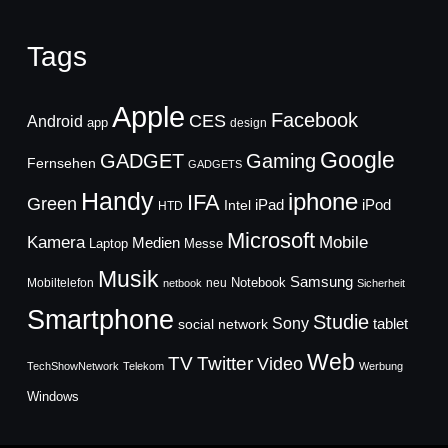
Tags
Apple
Facebook
CES
Android
app
design
Google
GADGET
Gaming
Fernsehen
GADGETS
Handy
iphone
IFA
Green
iPad
Intel
iPod
HTD
Microsoft
Mobile
Kamera
Medien
Laptop
Messe
Musik
Samsung
Notebook
Mobiltelefon
neu
netbook
Sicherheit
Smartphone
Studie
Sony
social network
tablet
Web
TV
Twitter
Video
TechShowNetwork
Telekom
Werbung
Windows