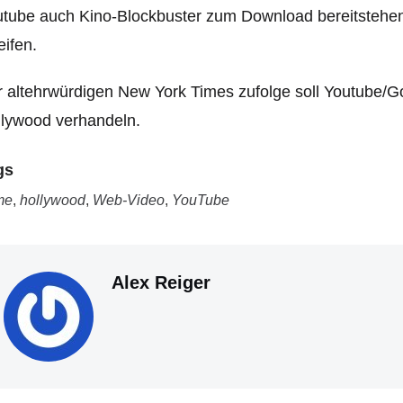
tube auch Kino-Blockbuster zum Download bereitstehen,
eifen.
 altehrwürdigen New York Times zufolge soll Youtube/Go
lywood verhandeln.
gs
me
,
hollywood
,
Web-Video
,
YouTube
Alex Reiger