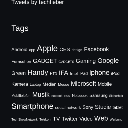
Tweets by techfieber
Tags
Apple
Facebook
CES
Android
app
design
Google
GADGET
Gaming
Fernsehen
GADGETS
Handy
iphone
IFA
Green
iPad
Intel
iPod
HTD
Microsoft
Mobile
Kamera
Medien
Laptop
Messe
Musik
Samsung
Notebook
Mobiltelefon
neu
netbook
Sicherheit
Smartphone
Studie
Sony
social network
tablet
Web
TV
Twitter
Video
TechShowNetwork
Telekom
Werbung