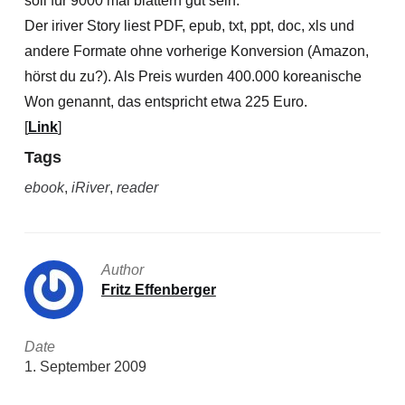
soll für 9000 mal blättern gut sein.
Der iriver Story liest PDF, epub, txt, ppt, doc, xls und
andere Formate ohne vorherige Konversion (Amazon,
hörst du zu?). Als Preis wurden 400.000 koreanische
Won genannt, das entspricht etwa 225 Euro.
[
Link
]
Tags
ebook
,
iRiver
,
reader
Author
Fritz Effenberger
Date
1. September 2009