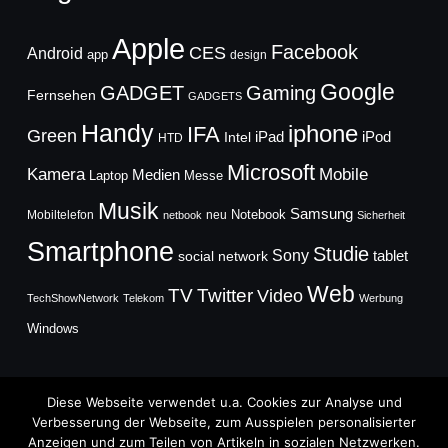
Apple
Facebook
CES
Android
app
design
Google
GADGET
Gaming
Fernsehen
GADGETS
Handy
iphone
IFA
Green
iPad
Intel
iPod
HTD
Microsoft
Mobile
Kamera
Medien
Laptop
Messe
Musik
Samsung
Notebook
Mobiltelefon
neu
netbook
Sicherheit
Smartphone
Studie
Sony
social network
tablet
Web
TV
Twitter
Video
TechShowNetwork
Telekom
Werbung
Windows
Diese Webseite verwendet u.a. Cookies zur Analyse und
Verbesserung der Webseite, zum Ausspielen personalisierter
Anzeigen und zum Teilen von Artikeln in sozialen Netzwerken.
Copyright © 2026