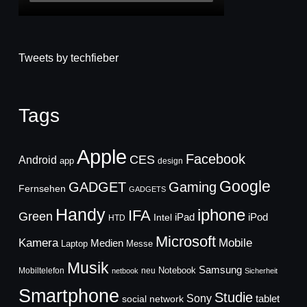
Tweets by techfieber
Tags
Apple
Facebook
CES
Android
app
design
Google
GADGET
Gaming
Fernsehen
GADGETS
Handy
iphone
IFA
Green
iPad
Intel
iPod
HTD
Microsoft
Mobile
Kamera
Medien
Laptop
Messe
Musik
Samsung
Notebook
Mobiltelefon
neu
netbook
Sicherheit
Smartphone
Studie
Sony
social network
tablet