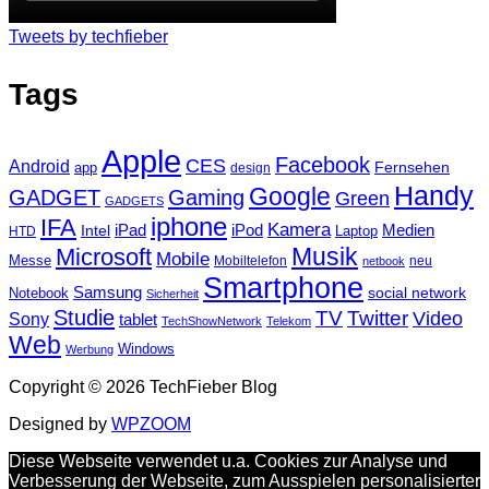
Tweets by techfieber
Tags
Apple
Facebook
CES
Android
Fernsehen
app
design
Handy
Google
GADGET
Gaming
Green
GADGETS
iphone
IFA
Kamera
iPad
Intel
iPod
Medien
Laptop
HTD
Musik
Microsoft
Mobile
Messe
Mobiltelefon
neu
netbook
Smartphone
Samsung
social network
Notebook
Sicherheit
Studie
TV
Twitter
Video
Sony
tablet
TechShowNetwork
Telekom
Web
Windows
Werbung
Copyright © 2026 TechFieber Blog
Designed by
WPZOOM
Diese Webseite verwendet u.a. Cookies zur Analyse und
Verbesserung der Webseite, zum Ausspielen personalisierter