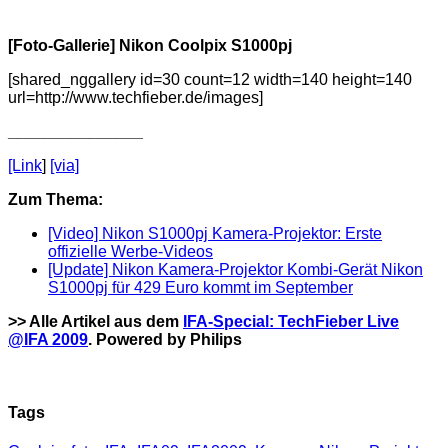
[Foto-Gallerie] Nikon Coolpix S1000pj
[shared_nggallery id=30 count=12 width=140 height=140
url=http://www.techfieber.de/images]
_______________
[Link
]
[via]
Zum Thema:
[Video] Nikon S1000pj Kamera-Projektor: Erste
offizielle Werbe-Videos
[Update] Nikon Kamera-Projektor Kombi-Gerät Nikon
S1000pj für 429 Euro kommt im September
>> Alle Artikel aus dem
IFA-Special: TechFieber Live
@IFA 2009
. Powered by Philips
Tags