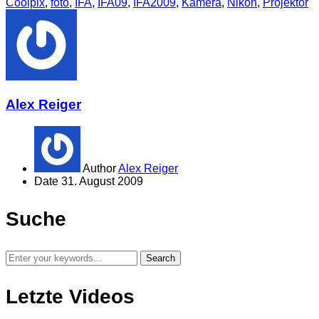
Coolpix
,
foto
,
IFA
,
IFA09
,
IFA2009
,
Kamera
,
Nikon
,
Projektor
Alex Reiger
Author
Alex Reiger
Date
31. August 2009
Suche
Letzte Videos