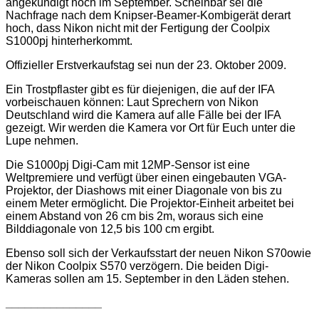
angekündigt noch im September. Scheinbar sei die
Nachfrage nach dem Knipser-Beamer-Kombigerät derart
hoch, dass Nikon nicht mit der Fertigung der Coolpix
S1000pj hinterherkommt.
Offizieller Erstverkaufstag sei nun der 23. Oktober 2009.
Ein Trostpflaster gibt es für diejenigen, die auf der IFA
vorbeischauen können: Laut Sprechern von Nikon
Deutschland wird die Kamera auf alle Fälle
bei der IFA
gezeigt. Wir werden die Kamera vor Ort für Euch unter die
Lupe nehmen.
Die S1000pj Digi-Cam mit 12MP-Sensor ist eine
Weltpremiere und verfügt über einen eingebauten VGA-
Projektor, der Diashows mit einer Diagonale von bis zu
einem Meter ermöglicht. Die Projektor-Einheit arbeitet bei
einem Abstand von 26 cm bis 2m, woraus sich eine
Bilddiagonale von 12,5 bis 100 cm ergibt.
Ebenso soll sich der Verkaufsstart der neuen Nikon S70owie
der Nikon Coolpix S570 verzögern. Die beiden Digi-
Kameras sollen am 15. September in den Läden stehen.
_______________