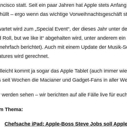
ncisco statt. Seit ein paar Jahren hat Apple stets Anf
hüllt – ergo wenn das wichtige Vorweihnachtsgeschäft st
artet wird zum „Special Event“, der dieses Jahr unter d
 Roll, but we like it“ abgehalten wird, unter anderem ei
mehrfach berichtet). Auch mit einem Update der Musik-S
tures wird gerechnet.
lleicht kommt ja sogar das Apple Tablet (auch immer w
 seit Wochen die Macianer und Gadget-Fans in aller Wel
 werden sehen – wir berichten auf alle Fälle live für eu
m Thema:
Chefsache iPad: Apple-Boss Steve Jobs soll Apple