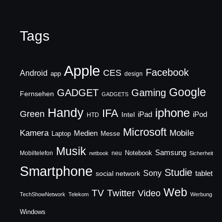
Tags
Apple
Facebook
CES
Android
app
design
Google
GADGET
Gaming
Fernsehen
GADGETS
Handy
iphone
IFA
Green
iPad
Intel
iPod
HTD
Microsoft
Mobile
Kamera
Medien
Laptop
Messe
Musik
Samsung
Notebook
Mobiltelefon
neu
netbook
Sicherheit
Smartphone
Studie
Sony
social network
tablet
Web
TV
Twitter
Video
TechShowNetwork
Telekom
Werbung
Windows