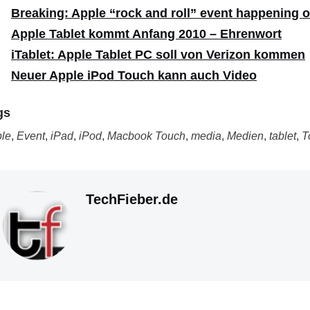
Breaking: Apple “rock and roll” event happening 
Apple Tablet kommt Anfang 2010 – Ehrenwort
iTablet: Apple Tablet PC soll von Verizon kommen
Neuer Apple iPod Touch kann auch Video
gs
le
,
Event
,
iPad
,
iPod
,
Macbook Touch
,
media
,
Medien
,
tablet
,
T
TechFieber.de