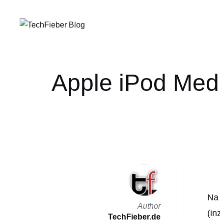
Apple iPod Medi
Na 
Author
(in
TechFieber.de