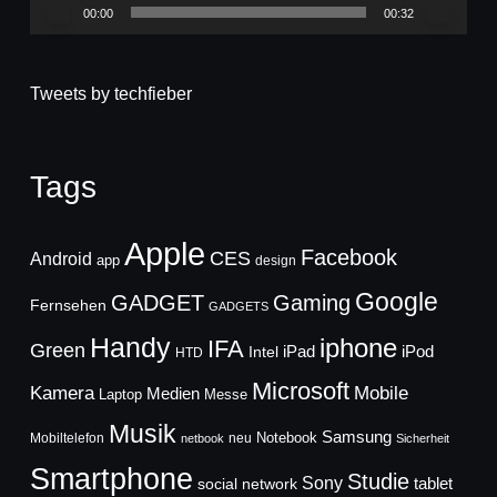
00:00
00:32
Tweets by techfieber
Tags
Apple
Facebook
CES
Android
app
design
Google
GADGET
Gaming
Fernsehen
GADGETS
Handy
iphone
IFA
Green
iPad
Intel
iPod
HTD
Microsoft
Mobile
Kamera
Medien
Laptop
Messe
Musik
Samsung
Notebook
Mobiltelefon
neu
netbook
Sicherheit
Smartphone
Studie
Sony
social network
tablet