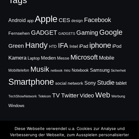
Tags
Apple
Facebook
CES
Android
app
design
Google
GADGET
Gaming
Fernsehen
GADGETS
Handy
iphone
IFA
Green
iPad
Intel
iPod
HTD
Microsoft
Mobile
Kamera
Medien
Laptop
Messe
Musik
Samsung
Notebook
Mobiltelefon
neu
netbook
Sicherheit
Smartphone
Studie
Sony
social network
tablet
Web
TV
Twitter
Video
TechShowNetwork
Telekom
Werbung
Windows
Diese Webseite verwendet u.a. Cookies zur Analyse und
Verbesserung der Webseite, zum Ausspielen personalisierter