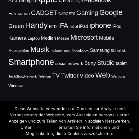
Facebook
CES
Android
app
design
Google
GADGET
Gaming
Fernsehen
GADGETS
Handy
iphone
IFA
Green
iPad
Intel
iPod
HTD
Microsoft
Mobile
Kamera
Medien
Laptop
Messe
Musik
Samsung
Notebook
Mobiltelefon
neu
netbook
Sicherheit
Smartphone
Studie
Sony
social network
tablet
Web
TV
Twitter
Video
TechShowNetwork
Telekom
Werbung
Windows
Diese Webseite verwendet u.a. Cookies zur Analyse und
Verbesserung der Webseite, zum Ausspielen personalisierter
Anzeigen und zum Teilen von Artikeln in sozialen Netzwerken.
Copyright © 2026
Unter
Datenschutz
erhalten Sie Informationen und
TechFieber Blog
Möglichkeiten, diese Cookies auszuschalten.
Designed by
WPZOOM