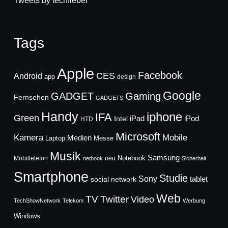
Tweets by techfieber
Tags
Apple
Facebook
CES
Android
app
design
Google
GADGET
Gaming
Fernsehen
GADGETS
Handy
iphone
IFA
Green
iPad
Intel
iPod
HTD
Microsoft
Mobile
Kamera
Medien
Laptop
Messe
Musik
Samsung
Notebook
Mobiltelefon
neu
netbook
Sicherheit
Smartphone
Studie
Sony
social network
tablet
Web
TV
Twitter
Video
TechShowNetwork
Telekom
Werbung
Windows