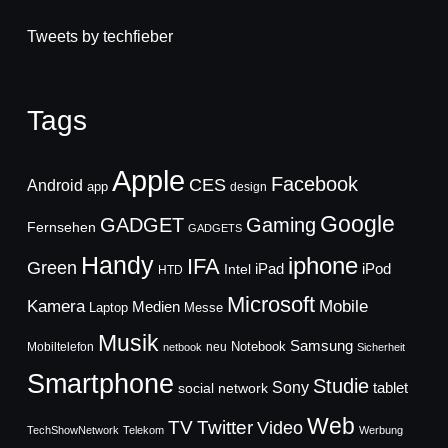
Tweets by techfieber
Tags
Apple
Facebook
CES
Android
app
design
Google
GADGET
Gaming
Fernsehen
GADGETS
Handy
iphone
IFA
Green
iPad
Intel
iPod
HTD
Microsoft
Mobile
Kamera
Medien
Laptop
Messe
Musik
Samsung
Notebook
Mobiltelefon
neu
netbook
Sicherheit
Smartphone
Studie
Sony
social network
tablet
Web
TV
Twitter
Video
TechShowNetwork
Telekom
Werbung