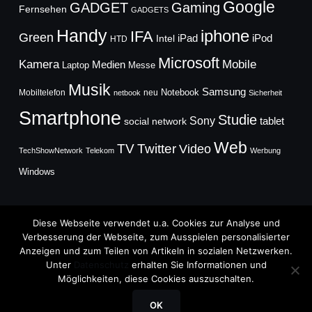
Google
GADGET
Gaming
Fernsehen
GADGETS
Handy
iphone
IFA
Green
iPad
Intel
iPod
HTD
Microsoft
Mobile
Kamera
Medien
Laptop
Messe
Musik
Samsung
Notebook
Mobiltelefon
neu
netbook
Sicherheit
Smartphone
Studie
Sony
social network
tablet
Web
TV
Twitter
Video
TechShowNetwork
Telekom
Werbung
Windows
Diese Webseite verwendet u.a. Cookies zur Analyse und
Verbesserung der Webseite, zum Ausspielen personalisierter
Anzeigen und zum Teilen von Artikeln in sozialen Netzwerken.
Copyright © 2026
Unter
Datenschutz
erhalten Sie Informationen und
TechFieber Blog
Möglichkeiten, diese Cookies auszuschalten.
Designed by
WPZOOM
OK