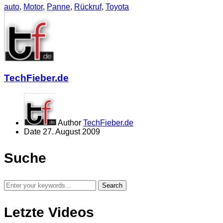
auto
,
Motor
,
Panne
,
Rückruf
,
Toyota
TechFieber.de
Author
TechFieber.de
Date
27. August 2009
Suche
Letzte Videos