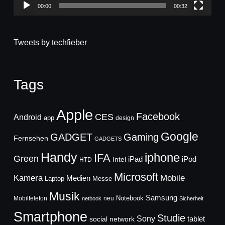
00:00
00:32
Tweets by techfieber
Tags
Apple
Facebook
CES
Android
app
design
Google
GADGET
Gaming
Fernsehen
GADGETS
Handy
iphone
IFA
Green
iPad
Intel
iPod
HTD
Microsoft
Mobile
Kamera
Medien
Laptop
Messe
Musik
Samsung
Notebook
Mobiltelefon
neu
netbook
Sicherheit
Smartphone
Studie
Sony
social network
tablet