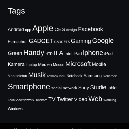
Tags
Apple
Facebook
CES
Android
app
design
Google
GADGET
Gaming
Fernsehen
GADGETS
Handy
iphone
IFA
Green
iPad
Intel
iPod
HTD
Microsoft
Mobile
Kamera
Medien
Laptop
Messe
Musik
Samsung
Notebook
Mobiltelefon
neu
netbook
Sicherheit
Smartphone
Studie
Sony
social network
tablet
Web
TV
Twitter
Video
TechShowNetwork
Telekom
Werbung
Windows