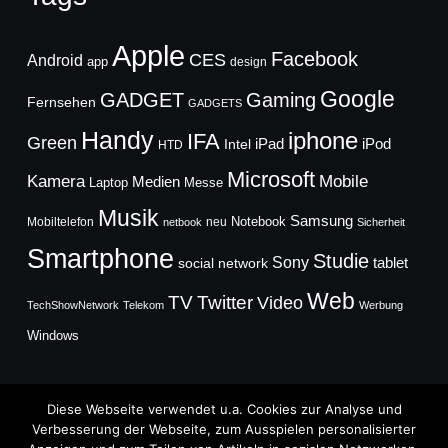
Apple
Facebook
CES
Android
app
design
Google
GADGET
Gaming
Fernsehen
GADGETS
Handy
iphone
IFA
Green
iPad
Intel
iPod
HTD
Microsoft
Mobile
Kamera
Medien
Laptop
Messe
Musik
Samsung
Notebook
Mobiltelefon
neu
netbook
Sicherheit
Smartphone
Studie
Sony
social network
tablet
Web
TV
Twitter
Video
TechShowNetwork
Telekom
Werbung
Windows
Diese Webseite verwendet u.a. Cookies zur Analyse und
Verbesserung der Webseite, zum Ausspielen personalisierter